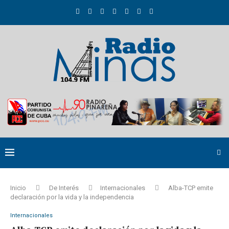
Inicio
De Interés
Internacionales
Alba-TCP emite
declaración por la vida y la independencia
Internacionales