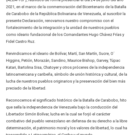
2021, en el marco de la conmemoración del Bicentenario de la Batalla
de Carabobo de la República Bolivariana de Venezuela, al suscribir la
presente Declaración, renovamos nuestro compromiso con el
fortalecimiento de la integración y la unidad de nuestros pueblos
como ideario fundacional de los Comandantes Hugo Chávez Frías y
Fidel Castro Ruz.
Reivindicamos el ideario de Bolívar, Martí, San Martín, Sucre, O´
Higgins, Petión, Morazán, Sandino, Maurice Bishop, Garvey, Túpac
Katari, Bartolina Sisa, Chatoyer y otros próceres de la independencia
latinoamericana y caribeña, símbolo de unión histórica y cultural, de la
lucha de nuestros pueblos originarios y la preservación del bien más
preciado de la libertad.
Reconocemos el significado histórico de la Batalla de Carabobo, hito
que sella la independencia de Venezuela bajo la conducción del
Libertador Simón Bolívar, lucha en la cual se forjó el carácter
combativo del pueblo venezolano en defensa de su derecho a la libre
determinación, el patrimonio moral y los valores de libertad, lo cual ha
trascendido a Latinoamérica, el Caribe y el mundo.