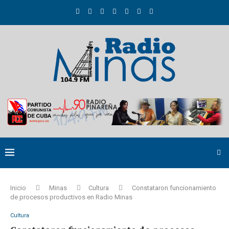
Inicio
Minas
Cultura
Constataron funcionamiento
de procesos productivos en Radio Minas
Cultura