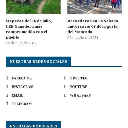
Vísperas del 26 de julio,
Recordaron en La Sabana
UEB Ganadera más
aniversario 68 de la gesta
comprometida con el
del Moncada
pueblo
26 de julio de 2021
25 de julio de 2022
NUESTRAS REDES SOCIALES
FACEBOOK
TWITTER
INSTAGRAM
YOUTUBE
EMAIL
WHATSAPP
TELEGRAM
ENTRADAS POPULARES