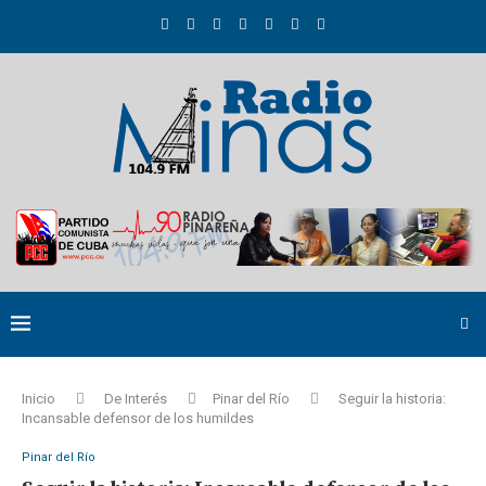
Inicio
De Interés
Pinar del Río
Seguir la historia:
Incansable defensor de los humildes
Pinar del Río