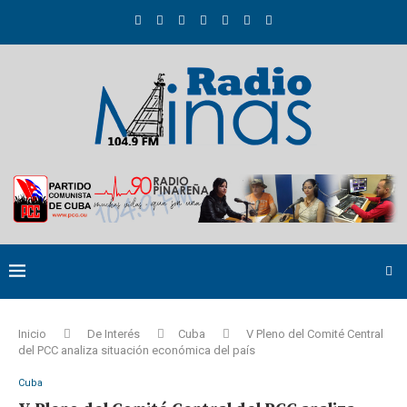
Inicio
De Interés
Cuba
V Pleno del Comité Central
del PCC analiza situación económica del país
Cuba