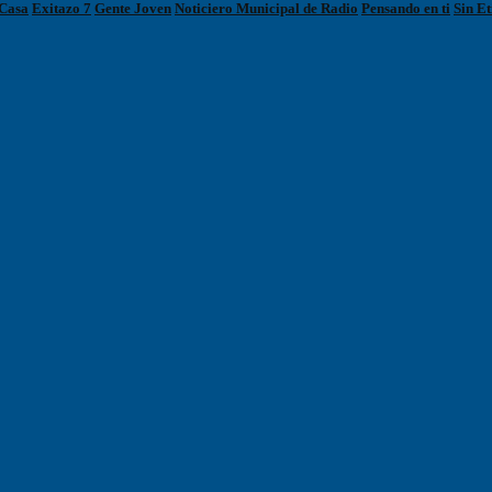
Casa
Exitazo 7
Gente Joven
Noticiero Municipal de Radio
Pensando en ti
Sin Et