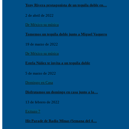
Yeny Rivera protagonista de un tequila doble en…
2 de abril de 2022
De México su música
Tomemos un tequila doble junto a Miguel Vaquero
19 de marzo de 2022
De México su música
Estela Núñez te invita a un tequila doble
5 de marzo de 2022
Domingo en Casa
Disfrutamos un domingo en casa junto a la…
13 de febrero de 2022
Exitazo 7
Hit Parade de Radio Minas (Semana del 4…