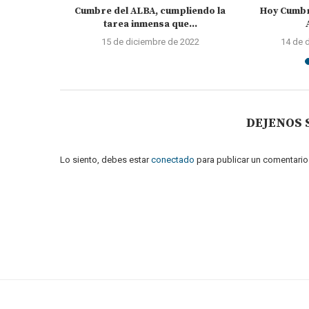
principales
Cumbre del ALBA, cumpliendo la
Hoy Cumbr
.
tarea inmensa que...
022
15 de diciembre de 2022
14 de 
DEJENOS
Lo siento, debes estar
conectado
para publicar un comentario