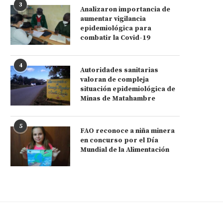
3
Gustavo Petro: convoco a todos
Se restablecen relacione
Analizaron importancia de
los gobiernos de...
diplomáticas entre Venezuel
aumentar vigilancia
Colombia
epidemiológica para
20 de octubre de 2022
combatir la Covid-19
29 de agosto de 2022
4
Autoridades sanitarias
valoran de compleja
situación epidemiológica de
Minas de Matahambre
5
FAO reconoce a niña minera
en concurso por el Día
Mundial de la Alimentación