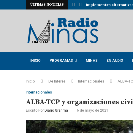
ÚLTIMAS NOTICIAS
ivas para la recogida de desechos sólidos...
Yusniel Carballea García,
INICIO
PROGRAMAS
MINAS
EN AUDIO
Inicio
De Interés
Internacionales
ALBA-TCP
Internacionales
ALBA-TCP y organizaciones civ
Escrito Por
Diario Granma
6 de mayo de 2021